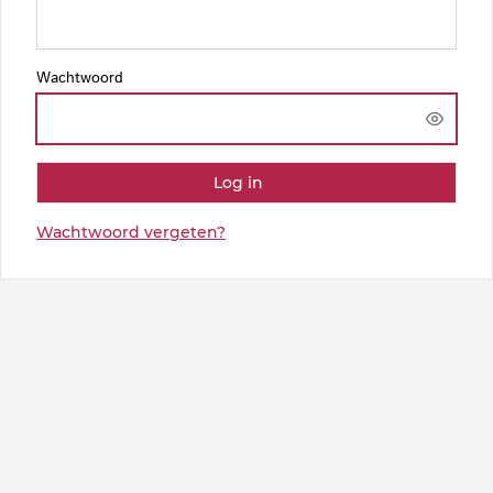
Wachtwoord
Enter
a
password
Log in
Wachtwoord vergeten?